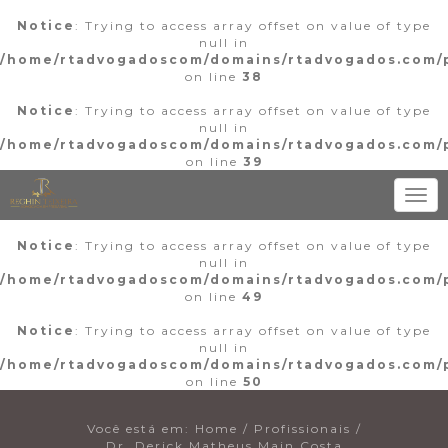
Notice
: Trying to access array offset on value of type
null in
/home/rtadvogadoscom/domains/rtadvogados.com/p
on line
38
Notice
: Trying to access array offset on value of type
null in
/home/rtadvogadoscom/domains/rtadvogados.com/p
on line
39
Toggl
navig
Notice
: Trying to access array offset on value of type
null in
/home/rtadvogadoscom/domains/rtadvogados.com/p
on line
49
Notice
: Trying to access array offset on value of type
null in
/home/rtadvogadoscom/domains/rtadvogados.com/p
on line
50
Você está em:
Home
/
Profissionais
/
Dr. Derick Matheus Main Costa