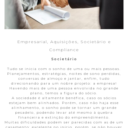
Empresarial, Aquisições, Societário e
Compliance
Societário
Tudo se inicia com o sonho de uma ou mais pessoas.
Planejamentos, estratégias, noites de sono perdidas,
conversas de almoço e jantar, enfim, tudo
direcionando para um nobre projeto: a empresa!
Havendo mais de uma pessoa envolvida no grande
plano, temos a figura do sócio.
A sociedade é altamente benéfica, caso os sócios
estejam bem alinhados. Porém, caso não haja esse
alinhamento, o sonho pode se tornar um grande
pesadelo, podendo levar até mesmo à quebra
financeira e extinção do empreendimento.
Muitas dificuldades podem ser parecidas com as de um
casamento: excelente no início, porém, se não houver