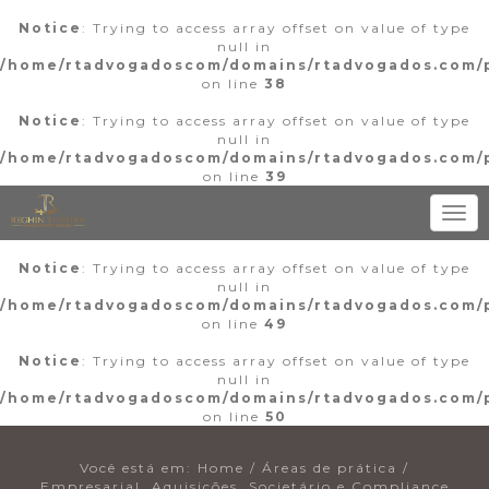
Notice
: Trying to access array offset on value of type
null in
/home/rtadvogadoscom/domains/rtadvogados.com/p
on line
38
Notice
: Trying to access array offset on value of type
null in
/home/rtadvogadoscom/domains/rtadvogados.com/p
on line
39
Toggl
navig
Notice
: Trying to access array offset on value of type
null in
/home/rtadvogadoscom/domains/rtadvogados.com/p
on line
49
Notice
: Trying to access array offset on value of type
null in
/home/rtadvogadoscom/domains/rtadvogados.com/p
on line
50
Você está em:
Home
/
Áreas de prática
/
Empresarial, Aquisições, Societário e Compliance